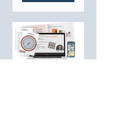
bessere
Kommunikati
on in deiner
Beziehung
BONUS-
PAKET: »Wir
müssen
reden,
Schatz!«
Details ansehen
Mini-