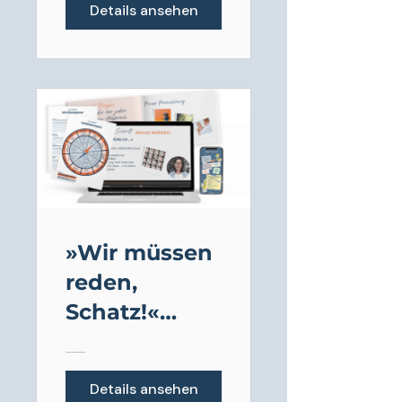
Details ansehen
roblem
»Wir müssen
reden,
Schatz!«
Mini-
Mitmach-
Details ansehen
Kurs für eine