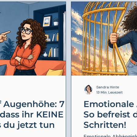
Sandra Hinte
13 Min. Lesezeit
f Augenhöhe: 7
Emotionale 
dass ihr KEINE
So befreist 
 du jetzt tun
Schritten!
Emotionale Abhängigk