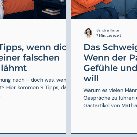
Sandra Hinte
7 Min. Lesezeit
Tipps, wenn dich
Das Schwei
einer falschen
Wenn der Pa
 lähmt
Gefühle un
will
nung nach – doch was, wenn sie
llt? Hier kommen 9 Tipps, damit
Warum es vielen Männe
.
Gespräche zu führen 
Gastartikel von Mathia