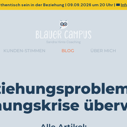
thentisch sein in der Beziehung
|
09.09.2026
um 20 Uhr | 🎟️
In
KUNDEN-STIMMEN
BLOG
ÜBER MICH
ziehungsproblem
hungskrise über