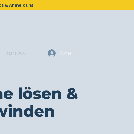
fos & Anmeldung
Anmelden
KONTAKT
e lösen &
winden