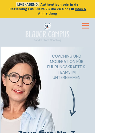
LIVE-ABEND:
Authentisch sein in der
Beziehung
|
09.09.2026
um 20 Uhr | 🎟️
Infos &
Anmeldung
COACHING UND
MODERATION FÜR
FÜHRUNGSKRÄFTE &
TEAMS IM
UNTERNEHMEN