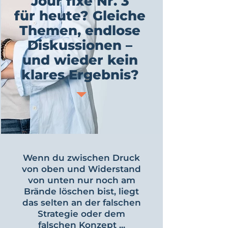
Jour fixe Nr. 3
für heute? Gleiche
Themen, endlose
Diskussionen –
und wieder
kein
klares Ergebnis?
Wenn du zwischen Druck
von oben und Widerstand
von unten
nur noch am
Brände löschen bist
, liegt
das selten an der falschen
Strategie oder dem
falschen Konzept ...