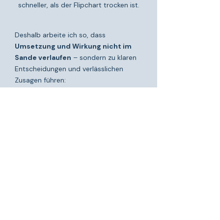
schneller, als der Flipchart trocken ist.​
Deshalb arbeite ich so, dass
Umsetzung und Wirkung nicht im
Sande verlaufen
– sondern zu klaren
Entscheidungen und verlässlichen
Zusagen führen:
Alltag statt Theorie:
Wir arbeiten mit
echten Beispielen aus eurem Team –
nicht mit Standardfällen aus dem
Lehrbuch. So üben wir an dem, was bei
euch wirklich passiert.
Team + Einzelgespräche:
Workshop
für das gemeinsame Fundament,
Einzelgespräche für sensible Themen.
Das sorgt dafür, dass niemand aus der
Reihe fällt – und trotzdem alle
mitkommen.