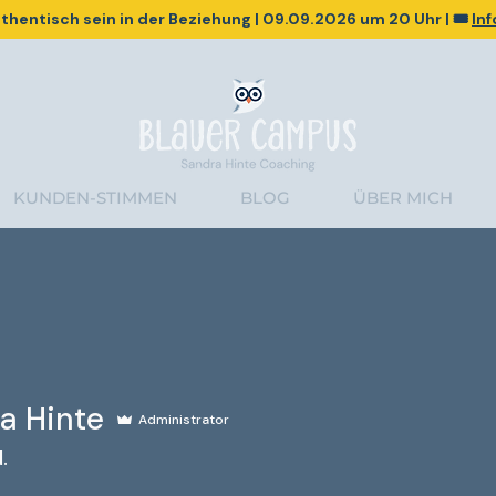
thentisch sein in der Beziehung
|
09.09.2026
um 20 Uhr | 🎟️
In
KUNDEN-STIMMEN
BLOG
ÜBER MICH
a Hinte
Administrator
.