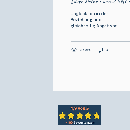
Diese kleine Formel hilft 
bei der Entscheidung
Unglücklich in der
Beziehung und
gleichzeitig Angst vor
einer Trennung – wie
dir eine kleine Formel in
deiner Zerrissenheit
weiterhilft.
135920
0