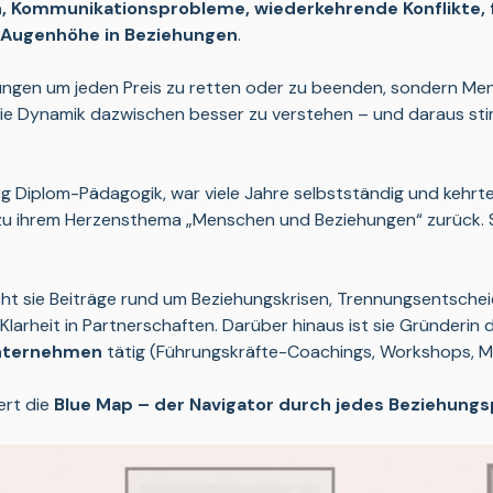
, Kommunikationsprobleme, wiederkehrende Konflikte, f
 Augenhöhe in Beziehungen
. 
iehungen um jeden Preis zu retten oder zu beenden, sondern M
die Dynamik dazwischen besser zu verstehen – und daraus sti
rg Diplom-Pädagogik, war viele Jahre selbstständig und kehrte 
u ihrem Herzensthema „Menschen und Beziehungen“ zurück. Si
icht sie Beiträge rund um Beziehungskrisen, Trennungsentsch
arheit in Partnerschaften. Darüber hinaus ist sie Gründerin d
nternehmen 
tätig (Führungskräfte-Coachings, Workshops, M
ert die 
Blue Map – der Navigator durch jedes Beziehung