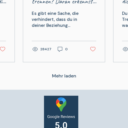
dir
trennen? Daran erkennst
di
du, dass es Zeit zu gehen
fa
Es gibt eine Sache, die
Du
ist
lä
verhindert, dass du in
Tr
deiner Beziehung
wa
jemals glücklich sein
Fe
wirst (inkl. 7 Signale, an
Hi
denen du sie erkennst)
da
ber
28427
0
Mehr laden