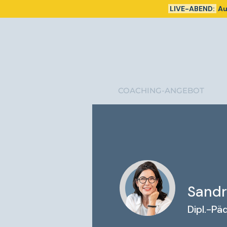
LIVE-ABEND:
Au
COACHING-ANGEBOT
Sandr
Dipl.-Päd