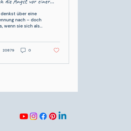
ch die Angst vor einer
lschen Entscheidung
 denkst über eine
hmt
ennung nach – doch
s, wenn sie sich als
hler herausstellt?
er kommen 9 Tipps,
mit du später nichts
eust ...
20879
0