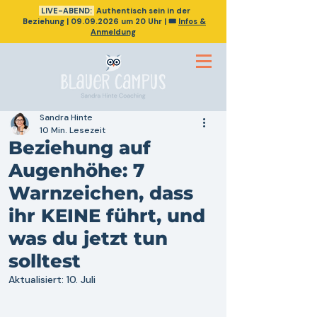
LIVE-ABEND:
Authentisch sein in der
Beziehung
|
09.09.2026
um 20 Uhr | 🎟️
Infos &
Anmeldung
Sandra Hinte
10 Min. Lesezeit
Beziehung auf
Augenhöhe: 7
Warnzeichen, dass
ihr KEINE führt, und
was du jetzt tun
solltest
Aktualisiert:
10. Juli