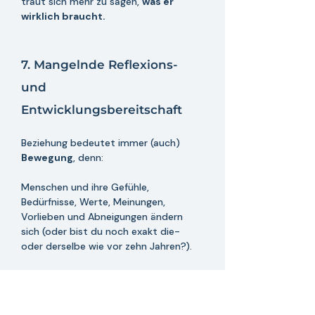
traut sich mehr zu sagen, 
was er 
wirklich braucht.
7. Mangelnde Reflexions- 
und 
Entwicklungsbereitschaft
Beziehung bedeutet immer (auch) 
Bewegung
, denn:
Menschen und ihre Gefühle, 
Bedürfnisse, Werte, Meinungen, 
Vorlieben und Abneigungen ändern 
sich (oder bist du noch exakt die- 
oder derselbe wie vor zehn Jahren?).
Alles 
auf der Welt befindet sich im 
stetigen Wandel! So auch die Dynamik 
einer Partnerschaft.