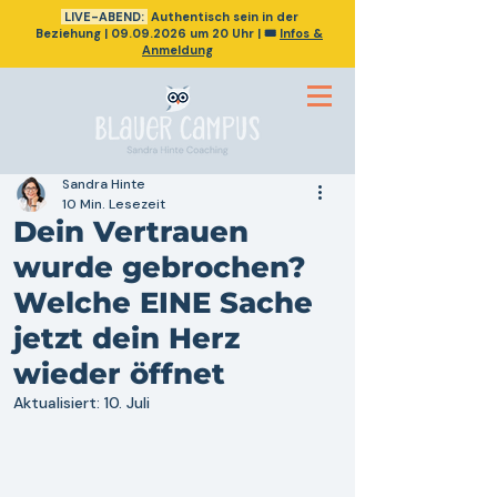
LIVE-ABEND:
Authentisch sein in der
Beziehung
|
09.09.2026
um 20 Uhr | 🎟️
Infos &
Anmeldung
Sandra Hinte
10 Min. Lesezeit
Dein Vertrauen
wurde gebrochen?
Welche EINE Sache
jetzt dein Herz
wieder öffnet
Aktualisiert:
10. Juli